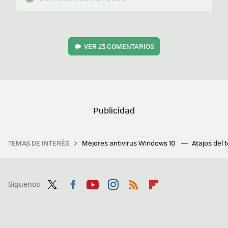
VER
23 COMENTARIOS
TEMAS DE INTERÉS
Mejores antivirus Windows 10
Atajos del 
Síguenos
Twit
Fac
You
Inst
RSS
Flip
ter
ebo
tub
agr
boa