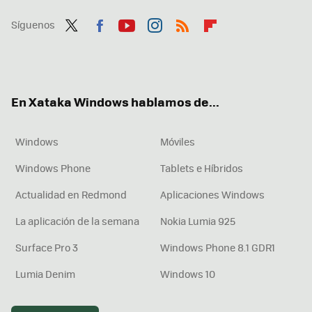
Síguenos
Twit
Fac
You
Inst
RSS
Flip
ter
ebo
tub
agr
boa
ok
e
am
rd
En Xataka Windows hablamos de...
Windows
Móviles
Windows Phone
Tablets e Híbridos
Actualidad en Redmond
Aplicaciones Windows
La aplicación de la semana
Nokia Lumia 925
Surface Pro 3
Windows Phone 8.1 GDR1
Lumia Denim
Windows 10