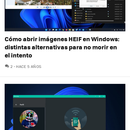
Cómo abrir imágenes HEIF en Windows:
distintas alternativas para no morir en
el intento
COMENTARIOS
2
HACE 5 AÑOS