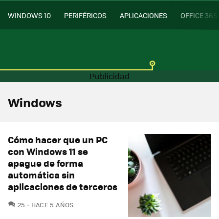
WINDOWS 10
PERIFÉRICOS
APLICACIONES
OFFICE 365
Windows
Cómo hacer que un PC
con Windows 11 se
apague de forma
automática sin
aplicaciones de terceros
COMENTARIOS
25
HACE 5 AÑOS