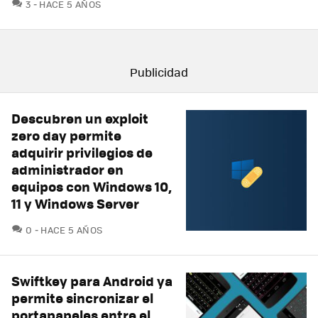
COMENTARIOS
3
HACE 5 AÑOS
Descubren un exploit
zero day permite
adquirir privilegios de
administrador en
equipos con Windows 10,
11 y Windows Server
COMENTARIOS
0
HACE 5 AÑOS
Swiftkey para Android ya
permite sincronizar el
portapapeles entre el