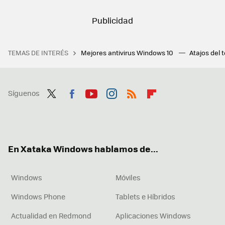
TEMAS DE INTERÉS
Mejores antivirus Windows 10
Atajos del 
Síguenos
Twit
Fac
You
Inst
RSS
Flip
ter
ebo
tub
agr
boa
ok
e
am
rd
En Xataka Windows hablamos de...
Windows
Móviles
Windows Phone
Tablets e Híbridos
Actualidad en Redmond
Aplicaciones Windows