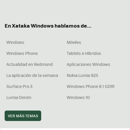
Twit
Fac
You
Inst
RSS
Flip
ter
ebo
tub
agr
boa
ok
e
am
rd
En Xataka Windows hablamos de...
Windows
Móviles
Windows Phone
Tablets e Híbridos
Actualidad en Redmond
Aplicaciones Windows
La aplicación de la semana
Nokia Lumia 925
Surface Pro 3
Windows Phone 8.1 GDR1
Lumia Denim
Windows 10
VER MÁS TEMAS