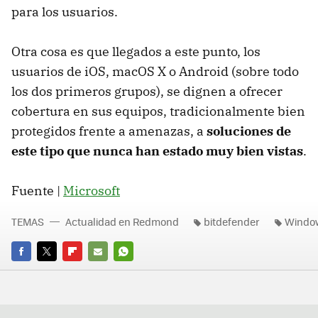
para los usuarios.
Otra cosa es que llegados a este punto, los
usuarios de iOS, macOS X o Android (sobre todo
los dos primeros grupos), se dignen a ofrecer
cobertura en sus equipos, tradicionalmente bien
protegidos frente a amenazas, a
soluciones de
este tipo que nunca han estado muy bien vistas
.
Fuente |
Microsoft
TEMAS
Actualidad en Redmond
bitdefender
Windo
FACEBOOK
TWITTER
FLIPBOARD
E-
WHATSAPP
MAIL