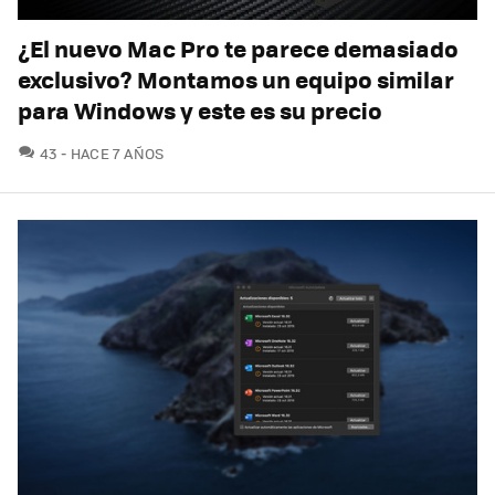
¿El nuevo Mac Pro te parece demasiado
exclusivo? Montamos un equipo similar
para Windows y este es su precio
COMENTARIOS
43
HACE 7 AÑOS