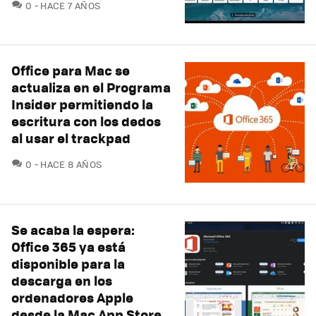
COMENTARIOS
0
HACE 7 AÑOS
Office para Mac se
actualiza en el Programa
Insider permitiendo la
escritura con los dedos
al usar el trackpad
COMENTARIOS
0
HACE 8 AÑOS
Se acaba la espera:
Office 365 ya está
disponible para la
descarga en los
ordenadores Apple
desde la Mac App Store