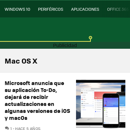
WINDOWS 10
PERIFÉRICOS
APLICACIONES
OFFICE 365
Mac OS X
Microsoft anuncia que
su aplicación To-Do,
dejará de recibir
actualizaciones en
algunas versiones de iOS
y macOs
COMENTARIOS
1
HACE 5 AÑOS