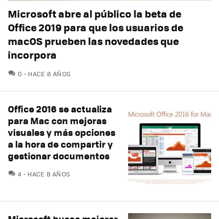
Microsoft abre al público la beta de
Office 2019 para que los usuarios de
macOS prueben las novedades que
incorpora
COMENTARIOS
0
HACE 8 AÑOS
Office 2016 se actualiza
para Mac con mejoras
visuales y más opciones
a la hora de compartir y
gestionar documentos
COMENTARIOS
4
HACE 8 AÑOS
Microsoft busca mejorar