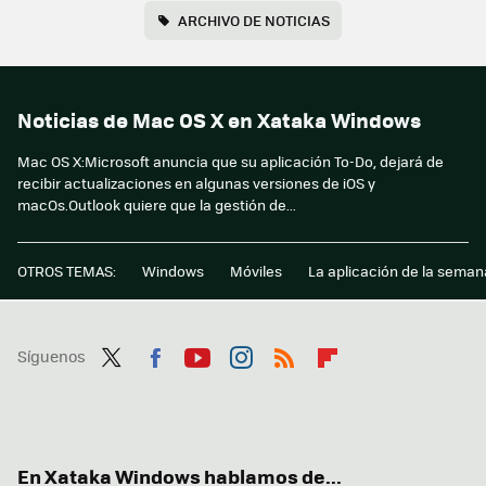
ARCHIVO DE NOTICIAS
Noticias de Mac OS X en Xataka Windows
Mac OS X:Microsoft anuncia que su aplicación To-Do, dejará de
recibir actualizaciones en algunas versiones de iOS y
macOs.Outlook quiere que la gestión de...
OTROS TEMAS:
Windows
Móviles
La aplicación de la seman
Síguenos
Twit
Fac
You
Inst
RSS
Flip
ter
ebo
tub
agr
boa
ok
e
am
rd
En Xataka Windows hablamos de...