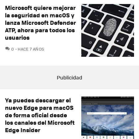
Microsoft quiere mejorar
la seguridad en macOS y
lanza Microsoft Defender
ATP, ahora para todos los
usuarios
COMENTARIOS
0
HACE 7 AÑOS
Ya puedes descargar el
nuevo Edge para macOS
de forma oficial desde
los canales del Microsoft
Edge Insider