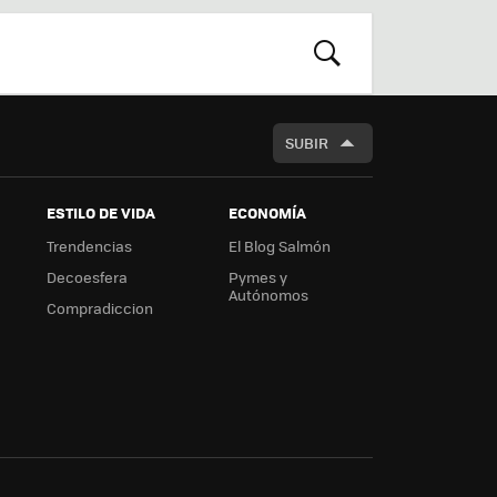
r
boa
m
rd
BUSCAR
SUBIR
ESTILO DE VIDA
ECONOMÍA
Trendencias
El Blog Salmón
Decoesfera
Pymes y
Autónomos
Compradiccion