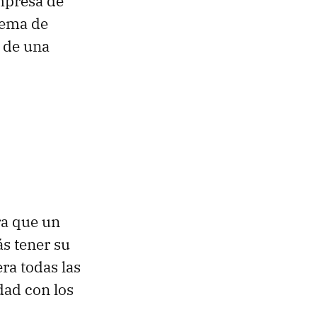
empresa de
tema de
s de una
ra que un
ás tener su
ra todas las
dad con los