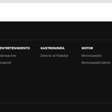
ter
ebo
tub
ag
ok
e
a
ENTRETENIMIENTO
GASTRONOMÍA
MOTOR
Sensacine
Directo al Paladar
Motorpasión
Espinof
Motorpasión Moto