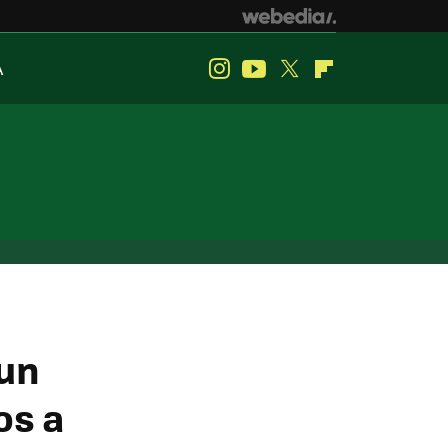
A
Instagram
Youtube
Twitter
Flipboard
 un
os a