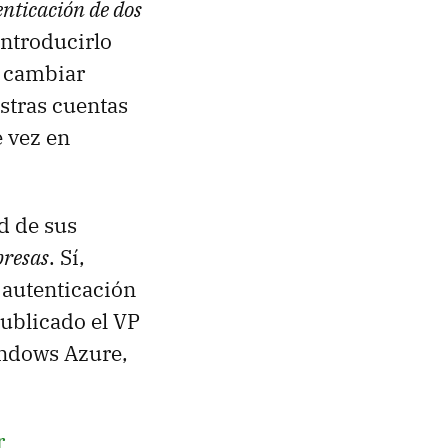
enticación de dos
introducirlo
e cambiar
stras cuentas
 vez en
d de sus
presas
. Sí,
 autenticación
publicado el VP
indows Azure,
r