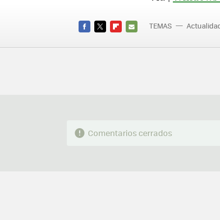
TEMAS
Actualid
FACEBOOK
TWITTER
FLIPBOARD
E-
MAIL
Comentarios cerrados