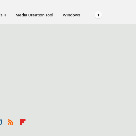
s 11
Media Creation Tool
Windows
indows
WhatsApp para ordenador
st
RSS
Flip