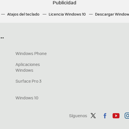
Atajos del teclado
Licencia Windows 10
Descargar Window
ué tarjeta gráfica tengo
Fórmulas Excel
DirectX
Fondos W
OneDrive
Nuevos Surface
..
Windows Phone
Aplicaciones
Windows
Surface Pro 3
Windows 10
Síguenos
Twit
Fac
You
In