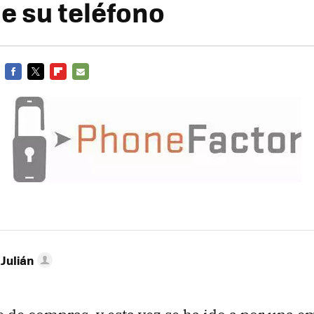
de su teléfono
FACEBOOK
TWITTER
FLIPBOARD
E-
MAIL
 Julián