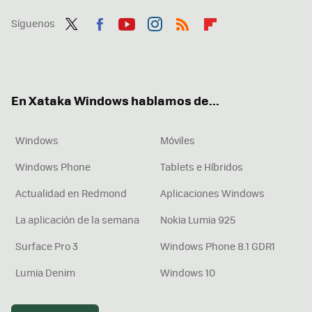
Síguenos
Twit
Fac
You
Inst
RSS
Flip
ter
ebo
tub
agr
boa
ok
e
am
rd
En Xataka Windows hablamos de...
Windows
Móviles
Windows Phone
Tablets e Híbridos
Actualidad en Redmond
Aplicaciones Windows
La aplicación de la semana
Nokia Lumia 925
Surface Pro 3
Windows Phone 8.1 GDR1
Lumia Denim
Windows 10