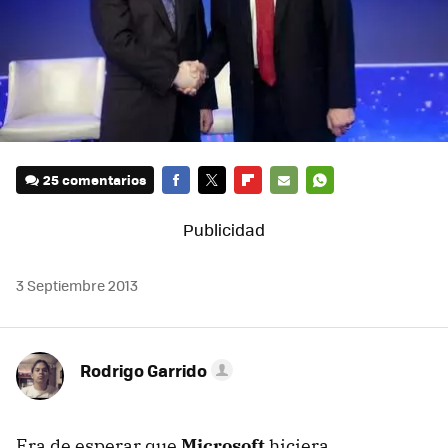
25 comentarios
FACEBOOK
TWITTER
FLIPBOARD
E-
WHATSAPP
MAIL
3 Septiembre 2013
Rodrigo Garrido
Era de esperar que
Microsoft
hiciera