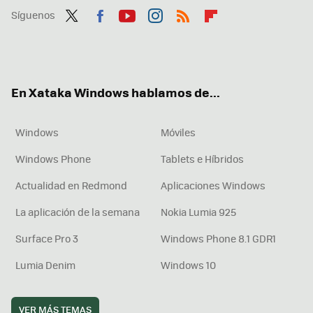
Síguenos
Twit
Fac
You
Inst
RSS
Flip
ter
ebo
tub
agr
boa
ok
e
am
rd
En Xataka Windows hablamos de...
Windows
Móviles
Windows Phone
Tablets e Híbridos
Actualidad en Redmond
Aplicaciones Windows
La aplicación de la semana
Nokia Lumia 925
Surface Pro 3
Windows Phone 8.1 GDR1
Lumia Denim
Windows 10
VER MÁS TEMAS