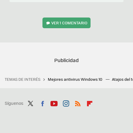
VER
1 COMENTARIO
TEMAS DE INTERÉS
Mejores antivirus Windows 10
Atajos del 
Síguenos
Twit
Fac
You
Inst
RSS
Flip
ter
ebo
tub
agr
boa
ok
e
am
rd