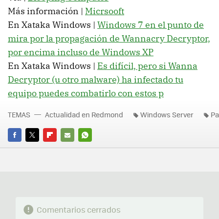
Más información |
Micrsooft
En Xataka Windows |
Windows 7 en el punto de
mira por la propagación de Wannacry Decryptor,
por encima incluso de Windows XP
En Xataka Windows |
Es difícil, pero si Wanna
Decryptor (u otro malware) ha infectado tu
equipo puedes combatirlo con estos p
TEMAS
Actualidad en Redmond
Windows Server
Pa
FACEBOOK
TWITTER
FLIPBOARD
E-
WHATSAPP
MAIL
Comentarios cerrados