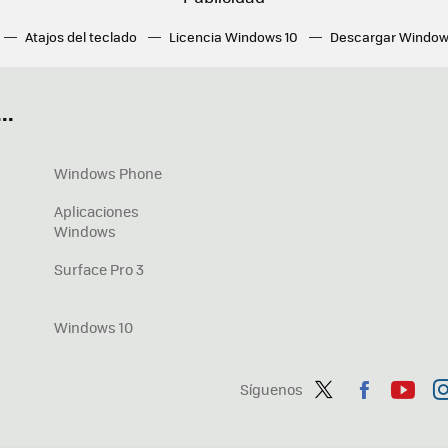
Atajos del teclado
Licencia Windows 10
Descargar Window
ué tarjeta gráfica tengo
Fórmulas Excel
DirectX
Fondos W
OneDrive
Nuevos Surface
..
Windows Phone
Aplicaciones
Windows
Surface Pro 3
Windows 10
Síguenos
Twit
Fac
You
In