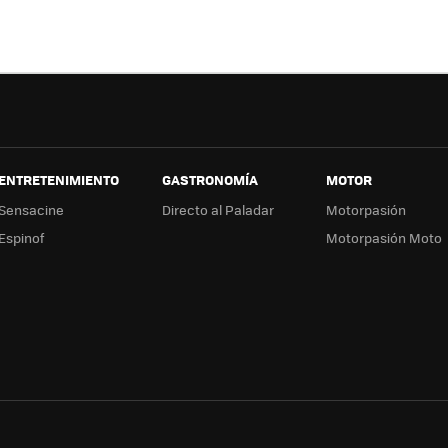
ter
ebo
tub
ag
ok
e
a
ENTRETENIMIENTO
GASTRONOMÍA
MOTOR
Sensacine
Directo al Paladar
Motorpasión
Espinof
Motorpasión Moto