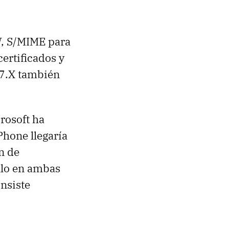
N
, S/MIME para
certificados y
P7.X también
rosoft ha
hone llegaría
n de
llo en ambas
nsiste