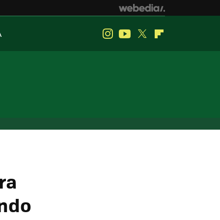
A
Instagram
Youtube
Twitter
Flipboard
ra
endo