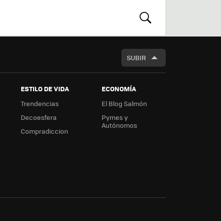
r
boa
m
rd
BUSCAR
SUBIR
ESTILO DE VIDA
ECONOMÍA
Trendencias
El Blog Salmón
Decoesfera
Pymes y
Autónomos
Compradiccion