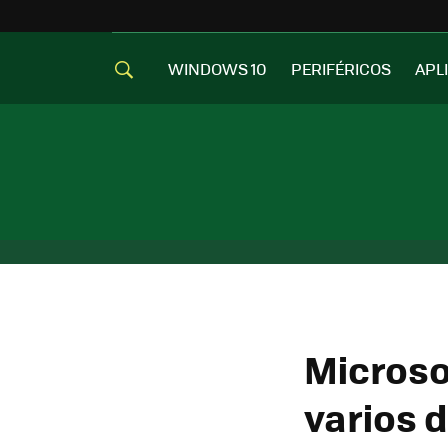
WINDOWS 10
PERIFÉRICOS
APL
Microso
varios 