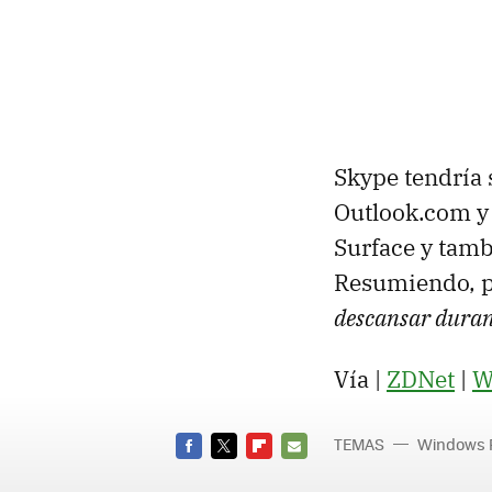
Skype tendría 
Outlook.com y 
Surface y tam
Resumiendo, 
descansar duran
Vía |
ZDNet
|
W
TEMAS
Windows 
FACEBOOK
TWITTER
FLIPBOARD
E-