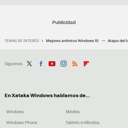
TEMAS DE INTERÉS
Mejores antivirus Windows 10
Atajos del 
Síguenos
Twit
Fac
You
Inst
RSS
Flip
ter
ebo
tub
agr
boa
ok
e
am
rd
En Xataka Windows hablamos de...
Windows
Móviles
Windows Phone
Tablets e Híbridos