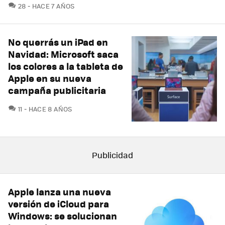
COMENTARIOS
28
HACE 7 AÑOS
No querrás un iPad en
Navidad: Microsoft saca
los colores a la tableta de
Apple en su nueva
campaña publicitaria
COMENTARIOS
11
HACE 8 AÑOS
Apple lanza una nueva
versión de iCloud para
Windows: se solucionan