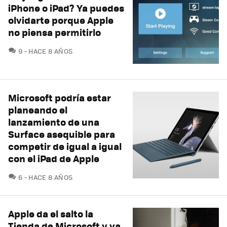
iPhone o iPad? Ya puedes
olvidarte porque Apple
no piensa permitirlo
COMENTARIOS
9
HACE 8 AÑOS
Microsoft podría estar
planeando el
lanzamiento de una
Surface asequible para
competir de igual a igual
con el iPad de Apple
COMENTARIOS
6
HACE 8 AÑOS
Apple da el salto la
Tienda de Microsoft y ya