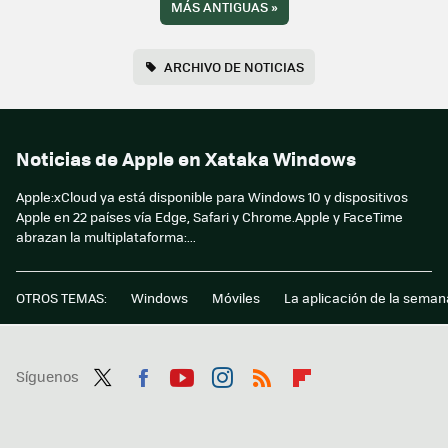
MÁS ANTIGUAS
»
ARCHIVO DE NOTICIAS
Noticias de Apple en Xataka Windows
Apple:xCloud ya está disponible para Windows 10 y dispositivos
Apple en 22 países vía Edge, Safari y Chrome.Apple y FaceTime
abrazan la multiplataforma:...
OTROS TEMAS:
Windows
Móviles
La aplicación de la seman
Síguenos
Twit
Fac
You
Inst
RSS
Flip
ter
ebo
tub
agr
boa