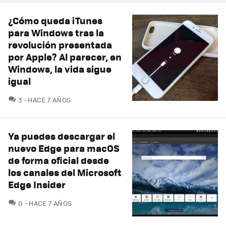
¿Cómo queda iTunes
para Windows tras la
revolución presentada
por Apple? Al parecer, en
Windows, la vida sigue
igual
COMENTARIOS
3
HACE 7 AÑOS
Ya puedes descargar el
nuevo Edge para macOS
de forma oficial desde
los canales del Microsoft
Edge Insider
COMENTARIOS
0
HACE 7 AÑOS