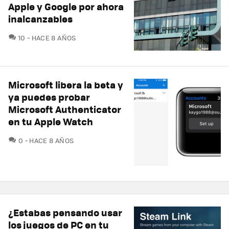
Apple y Google por ahora
inalcanzables
COMENTARIOS
10
HACE 8 AÑOS
Microsoft libera la beta y
ya puedes probar
Microsoft Authenticator
en tu Apple Watch
COMENTARIOS
0
HACE 8 AÑOS
¿Estabas pensando usar
los juegos de PC en tu