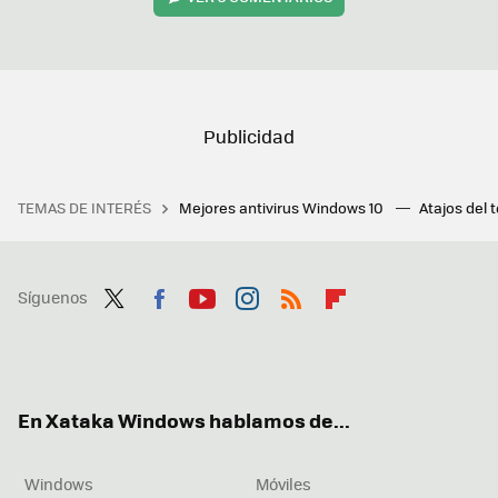
TEMAS DE INTERÉS
Mejores antivirus Windows 10
Atajos del 
Síguenos
Twit
Fac
You
Inst
RSS
Flip
ter
ebo
tub
agr
boa
ok
e
am
rd
En Xataka Windows hablamos de...
Windows
Móviles