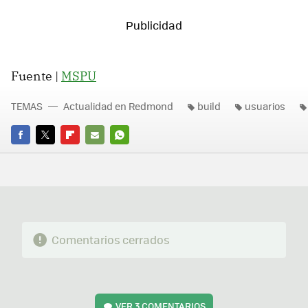
Fuente |
MSPU
TEMAS
Actualidad en Redmond
build
usuarios
FACEBOOK
TWITTER
FLIPBOARD
E-
WHATSAPP
MAIL
Comentarios cerrados
VER
3 COMENTARIOS