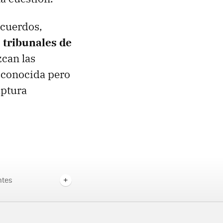
acuerdos,
 tribunales de
zcan las
sconocida pero
uptura
ntes