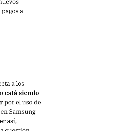
 nuevos
s pagos a
cta a los
lo
está siendo
r
por el uso de
a en Samsung
r así,
a cuestión.