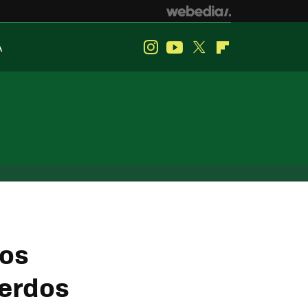
A
Instagram
Youtube
Twitter
Flipboard
los
uerdos