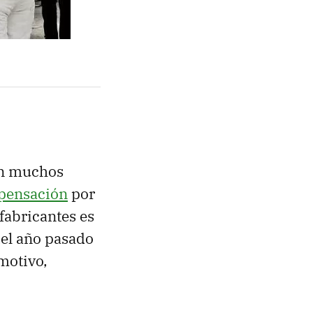
on muchos
pensación
por
fabricantes es
del año pasado
motivo,