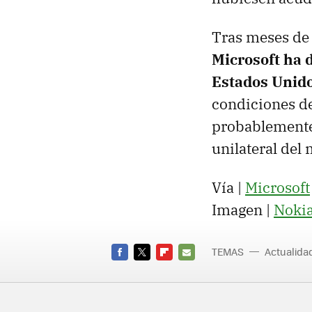
Tras meses de 
Microsoft ha 
Estados Unid
condiciones d
probablemente 
unilateral del
Vía |
Microsoft
Imagen |
Noki
TEMAS
Actualid
Demand
FACEBOOK
TWITTER
FLIPBOARD
E-
MAIL