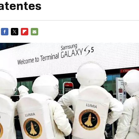
atentes
FACEBOOK
TWITTER
FLIPBOARD
E-
MAIL