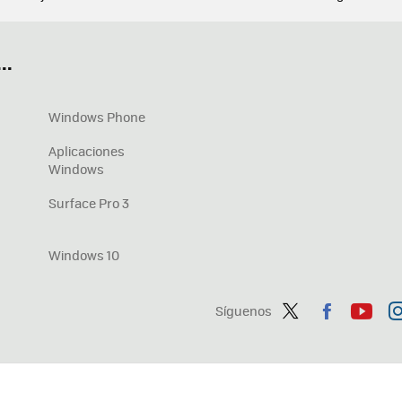
ué tarjeta gráfica tengo
Fórmulas Excel
DirectX
Fondos W
OneDrive
Nuevos Surface
..
Windows Phone
Aplicaciones
Windows
Surface Pro 3
Windows 10
Síguenos
Twit
Fac
You
In
ter
ebo
tub
ag
ok
e
a