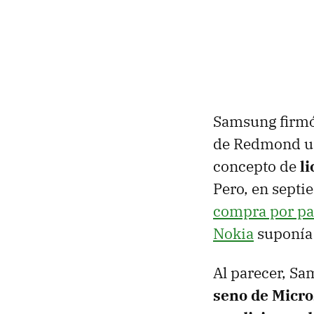
Samsung firmó 
de Redmond un
concepto de
l
Pero, en sept
compra por par
Nokia
suponía 
Al parecer, S
seno de Micro