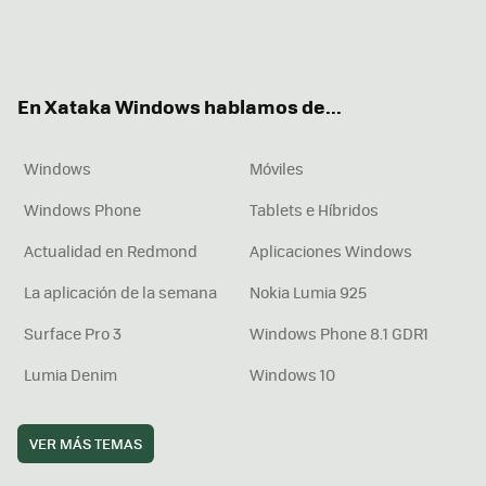
Twit
Fac
You
Inst
RSS
Flip
ter
ebo
tub
agr
boa
ok
e
am
rd
En Xataka Windows hablamos de...
Windows
Móviles
Windows Phone
Tablets e Híbridos
Actualidad en Redmond
Aplicaciones Windows
La aplicación de la semana
Nokia Lumia 925
Surface Pro 3
Windows Phone 8.1 GDR1
Lumia Denim
Windows 10
VER MÁS TEMAS