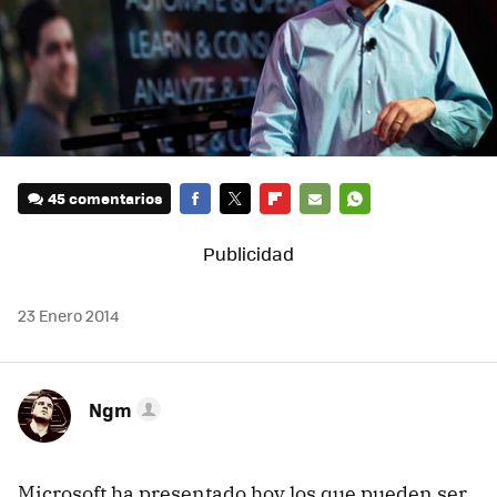
45 comentarios
FACEBOOK
TWITTER
FLIPBOARD
E-
WHATSAPP
MAIL
23 Enero 2014
Ngm
Microsoft ha presentado hoy los que pueden ser