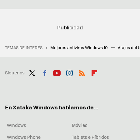
TEMAS DE INTERÉS
Mejores antivirus Windows 10
Atajos del 
Síguenos
Twit
Fac
You
Inst
RSS
Flip
ter
ebo
tub
agr
boa
ok
e
am
rd
En Xataka Windows hablamos de...
Windows
Móviles
Windows Phone
Tablets e Híbridos