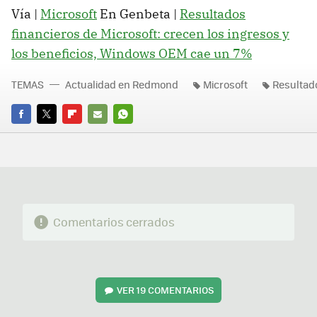
Vía |
Microsoft
En Genbeta |
Resultados
financieros de Microsoft: crecen los ingresos y
los beneficios, Windows OEM cae un 7%
TEMAS
Actualidad en Redmond
Microsoft
Resultado
FACEBOOK
TWITTER
FLIPBOARD
E-
WHATSAPP
MAIL
Comentarios cerrados
VER
19 COMENTARIOS