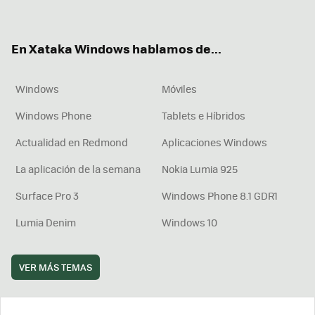
ter
ebo
tub
agr
boa
ok
e
am
rd
En Xataka Windows hablamos de...
Windows
Móviles
Windows Phone
Tablets e Híbridos
Actualidad en Redmond
Aplicaciones Windows
La aplicación de la semana
Nokia Lumia 925
Surface Pro 3
Windows Phone 8.1 GDR1
Lumia Denim
Windows 10
VER MÁS TEMAS