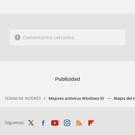
MAIL
Comentarios cerrados
TEMAS DE INTERÉS
Mejores antivirus Windows 10
Atajos del 
Síguenos
Twit
Fac
You
Inst
RSS
Flip