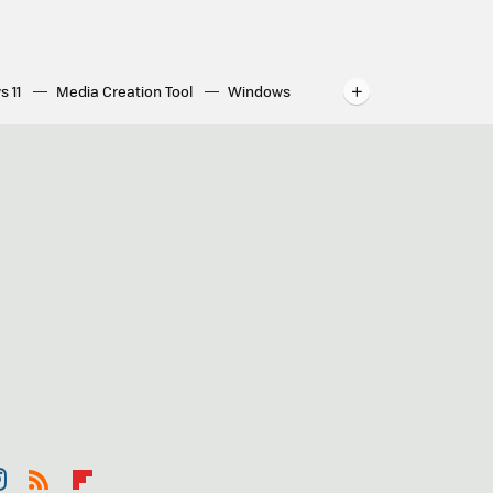
s 11
Media Creation Tool
Windows
indows
WhatsApp para ordenador