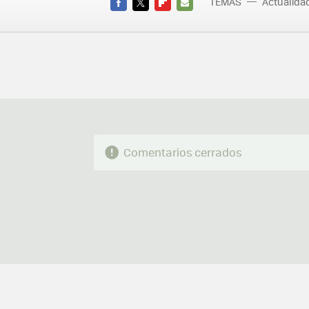
TEMAS
Actualid
FACEBOOK
TWITTER
FLIPBOARD
E-
MAIL
Comentarios cerrados