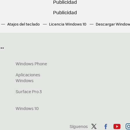
Atajos del teclado
Licencia Windows 10
Descargar Window
ué tarjeta gráfica tengo
Fórmulas Excel
DirectX
Fondos W
OneDrive
Nuevos Surface
..
Windows Phone
Aplicaciones
Windows
Surface Pro 3
Windows 10
Síguenos