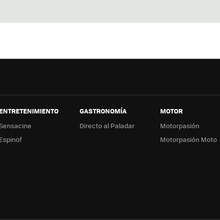
Twit
Fac
You
In
ter
ebo
tub
ag
ok
e
a
ENTRETENIMIENTO
GASTRONOMÍA
MOTOR
Sensacine
Directo al Paladar
Motorpasión
Espinof
Motorpasión Moto