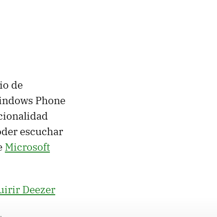
io de
Windows Phone
cionalidad
der escuchar
ue
Microsoft
uirir Deezer