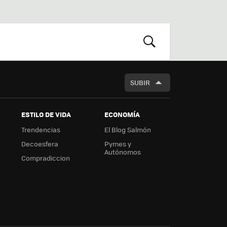
st
RSS
Flip
r
boa
m
rd
BUSCAR
SUBIR
ESTILO DE VIDA
ECONOMÍA
Trendencias
El Blog Salmón
Decoesfera
Pymes y
Autónomos
Compradiccion