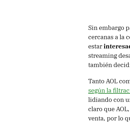
Sin embargo pa
cercanas a la
estar
interesa
streaming desa
también decidi
Tanto AOL com
según la filtra
lidiando con un
claro que AOL, 
venta, por lo 