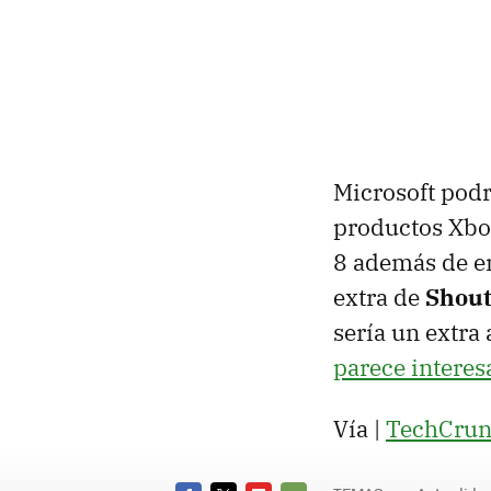
Microsoft pod
productos Xbo
8 además de en
extra de
Shout
sería un extra
parece interes
Vía |
TechCru