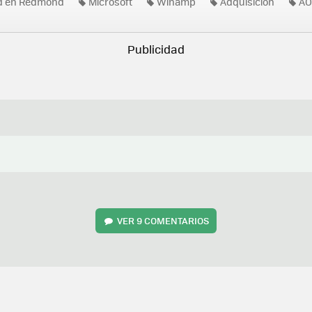
ad en Redmond
Microsoft
Winamp
Adquisición
AO
VER
9 COMENTARIOS