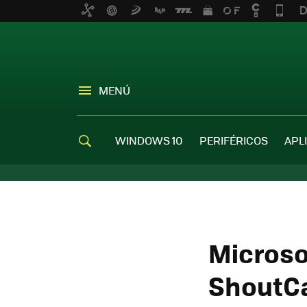
MENÚ
WINDOWS 10
PERIFÉRICOS
APL
Microso
ShoutCa