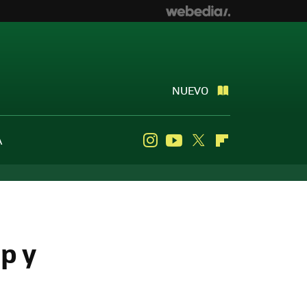
NUEVO
A
Instagram
Youtube
Twitter
Flipboard
p y