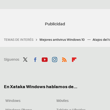
TEMAS DE INTERÉS
Mejores antivirus Windows 10
Atajos del 
Síguenos
Twit
Fac
You
Inst
RSS
Flip
ter
ebo
tub
agr
boa
ok
e
am
rd
En Xataka Windows hablamos de...
Windows
Móviles
Windows Phone
Tablets e Híbridos