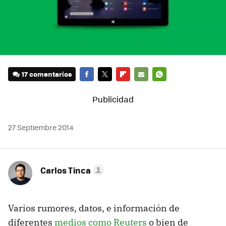
17 comentarios
FACEBOOK
TWITTER
FLIPBOARD
E-
WHATSAPP
MAIL
27 Septiembre 2014
Carlos Tinca
Varios rumores, datos, e información de
diferentes
medios como Reuters
o bien de