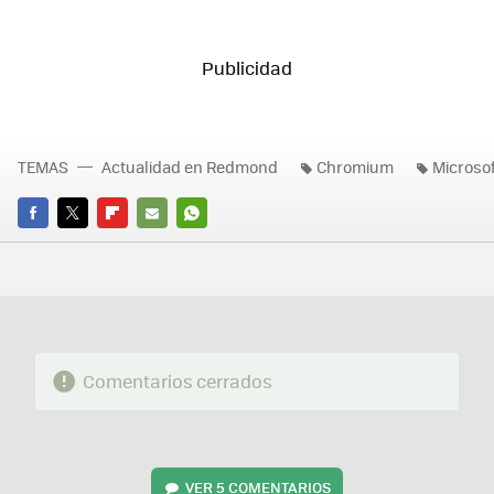
TEMAS
Actualidad en Redmond
Chromium
Microso
FACEBOOK
TWITTER
FLIPBOARD
E-
WHATSAPP
MAIL
Comentarios cerrados
VER
5 COMENTARIOS