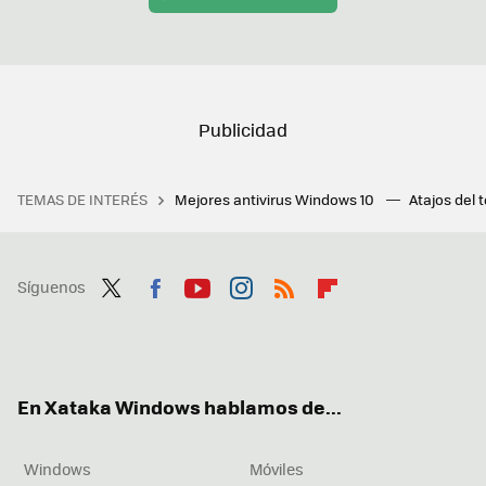
TEMAS DE INTERÉS
Mejores antivirus Windows 10
Atajos del 
Síguenos
Twit
Fac
You
Inst
RSS
Flip
ter
ebo
tub
agr
boa
ok
e
am
rd
En Xataka Windows hablamos de...
Windows
Móviles