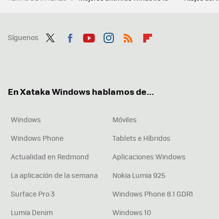
Síguenos
Twit
Fac
You
Inst
RSS
Flip
ter
ebo
tub
agr
boa
ok
e
am
rd
En Xataka Windows hablamos de...
Windows
Móviles
Windows Phone
Tablets e Híbridos
Actualidad en Redmond
Aplicaciones Windows
La aplicación de la semana
Nokia Lumia 925
Surface Pro 3
Windows Phone 8.1 GDR1
Lumia Denim
Windows 10