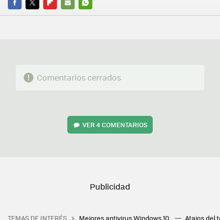
FACEBOOK
TWITTER
FLIPBOARD
E-
WHATSAPP
MAIL
Comentarios cerrados
VER
4 COMENTARIOS
TEMAS DE INTERÉS
Mejores antivirus Windows 10
Atajos del 