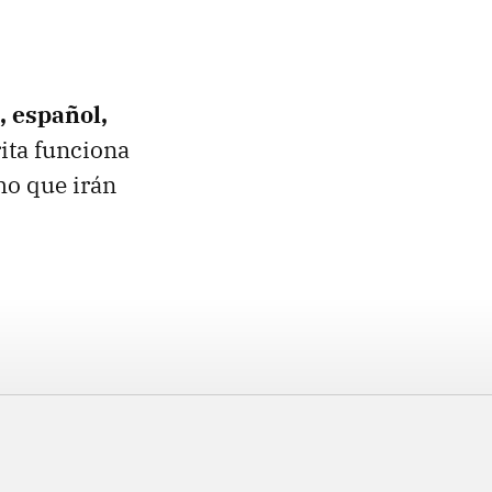
, español,
rita funciona
ho que irán