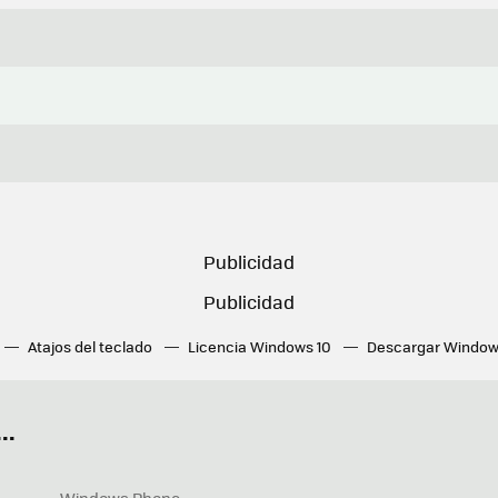
Atajos del teclado
Licencia Windows 10
Descargar Window
ué tarjeta gráfica tengo
Fórmulas Excel
DirectX
Fondos W
OneDrive
Nuevos Surface
..