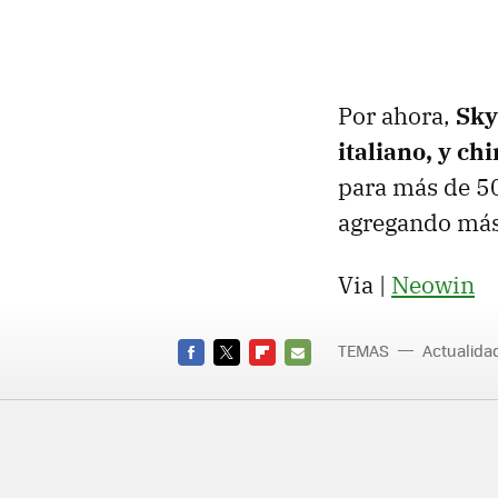
Por ahora,
Sky
italiano, y c
para más de 50
agregando más 
Via |
Neowin
TEMAS
Actualid
FACEBOOK
TWITTER
FLIPBOARD
E-
MAIL