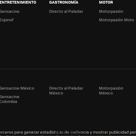
ENTRETENIMIENTO
GASTRONOMÍA
MOTOR
Sensacine
Directo al Paladar
Motorpasión
Espinof
Motorpasión Moto
Sensacine México
Directo al Paladar
Motorpasión
México
México
Sensacine
Colombia
erceros para generar estadísticas de audiencia y mostrar publicidad pe