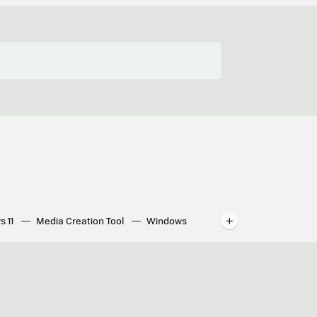
s 11
Media Creation Tool
Windows
indows
WhatsApp para ordenador