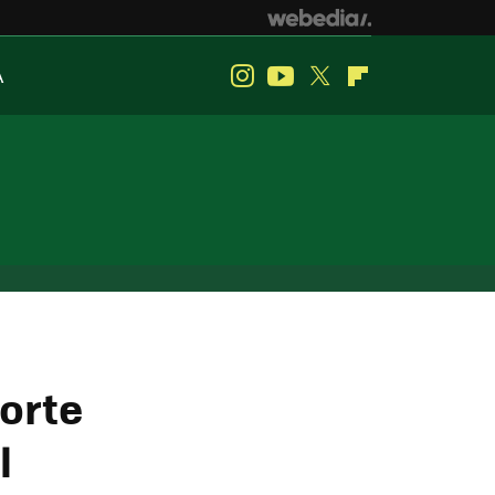
A
Instagram
Youtube
Twitter
Flipboard
orte
l