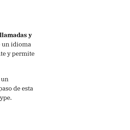
 llamadas y
e un idioma
nte y permite
 un
paso de esta
kype.