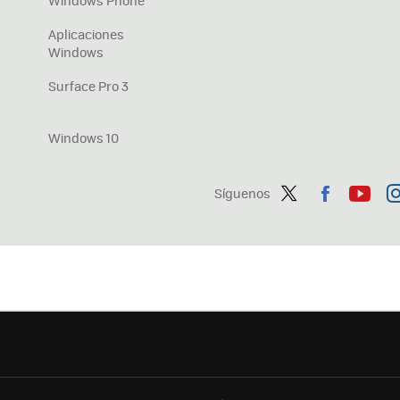
Windows Phone
Aplicaciones
Windows
Surface Pro 3
Windows 10
Síguenos
Twit
Fac
You
In
ter
ebo
tub
ag
ok
e
a