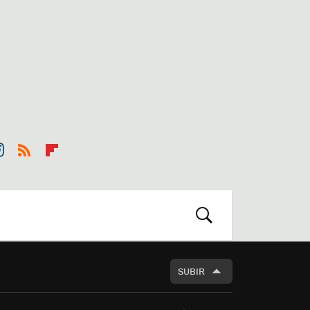
st
RSS
Flip
r
boa
m
rd
BUSCAR
SUBIR