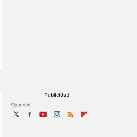
Síguenos
Twit
Fac
You
Inst
RSS
Flip
ter
ebo
tub
agr
boa