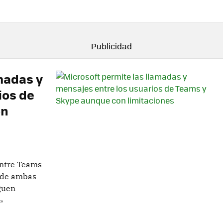
madas y
ios de
on
entre Teams
s de ambas
guen
»