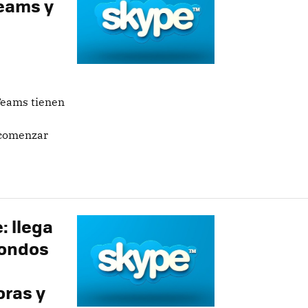
Teams y
 Teams tienen
 comenzar
: llega
fondos
oras y