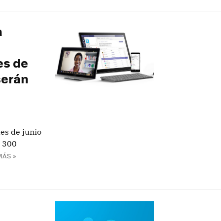
a
es de
serán
es de junio
a 300
MÁS »