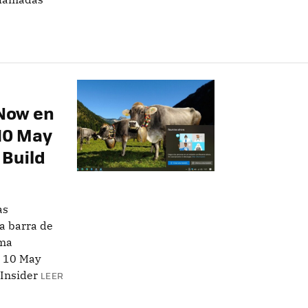
Now en
 10 May
 Build
as
a barra de
ima
s 10 May
Insider
LEER