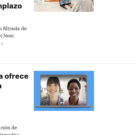
mplazo
 filtrada de
t Now:
 »
a ofrece
a
ación de
ollamadas