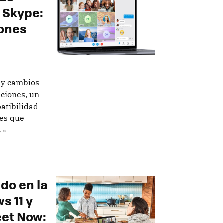
 Skype:
iones
 y cambios
nciones, un
atibilidad
nes que
 »
do en la
s 11 y
eet Now: