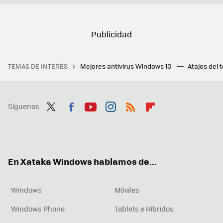
TEMAS DE INTERÉS
Mejores antivirus Windows 10
Atajos del 
Síguenos
Twit
Fac
You
Inst
RSS
Flip
ter
ebo
tub
agr
boa
ok
e
am
rd
En Xataka Windows hablamos de...
Windows
Móviles
Windows Phone
Tablets e Híbridos