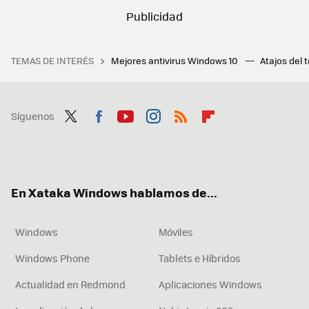
TEMAS DE INTERÉS
Mejores antivirus Windows 10
Atajos del 
Síguenos
Twit
Fac
You
Inst
RSS
Flip
ter
ebo
tub
agr
boa
ok
e
am
rd
En Xataka Windows hablamos de...
Windows
Móviles
Windows Phone
Tablets e Híbridos
Actualidad en Redmond
Aplicaciones Windows