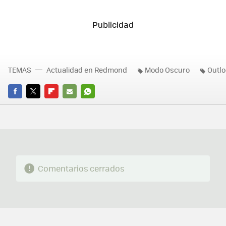
TEMAS
Actualidad en Redmond
Modo Oscuro
Outl
FACEBOOK
TWITTER
FLIPBOARD
E-
WHATSAPP
MAIL
Comentarios cerrados