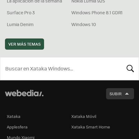
La aplicación de la semana
Nokia Lumia 925
Surface Pro 3
Windows Phone 8.1 GDR1
Lumia Denim
Windows 10
VER MÁS TEMAS
BUSCA
SUBIR
Xataka
Xataka Móvil
Applesfera
Xataka Smart Home
Mundo Xiaomi