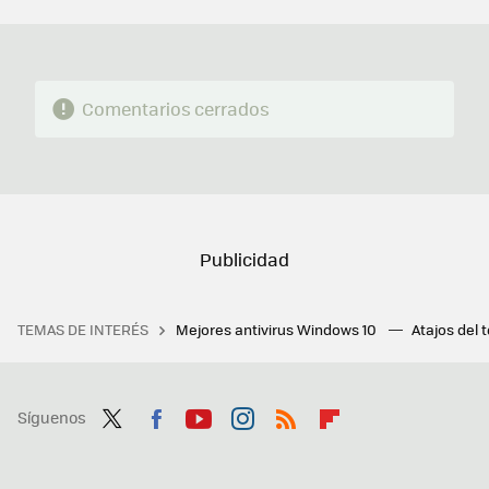
MAIL
Comentarios cerrados
TEMAS DE INTERÉS
Mejores antivirus Windows 10
Atajos del 
Síguenos
Twit
Fac
You
Inst
RSS
Flip
ter
ebo
tub
agr
boa