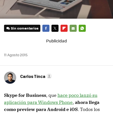
Sin comentarios
FACEBOOK
TWITTER
FLIPBOARD
E-
WHATSAPP
MAIL
11 Agosto 2015
Carlos Tinca
Skype for Business
, que
hace poco lanzó su
aplicación para Windows Phone
,
ahora llega
como preview para Android e iOS
. Todos los