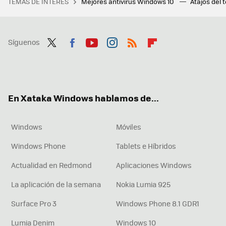
TEMAS DE INTERÉS
Mejores antivirus Windows 10
Atajos del 
Síguenos
Twit
Fac
You
Inst
RSS
Flip
ter
ebo
tub
agr
boa
ok
e
am
rd
En Xataka Windows hablamos de...
Windows
Móviles
Windows Phone
Tablets e Híbridos
Actualidad en Redmond
Aplicaciones Windows
La aplicación de la semana
Nokia Lumia 925
Surface Pro 3
Windows Phone 8.1 GDR1
Lumia Denim
Windows 10