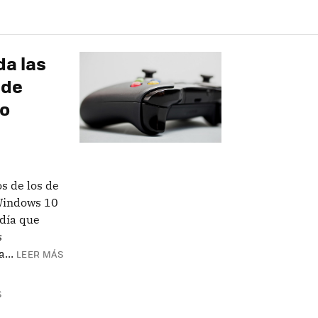
da las
 de
do
s de los de
Windows 10
 día que
s
...
LEER MÁS
S