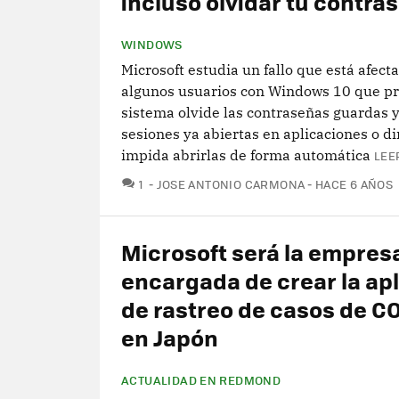
incluso olvidar tu contra
WINDOWS
Microsoft estudia un fallo que está afect
algunos usuarios con Windows 10 que pr
sistema olvide las contraseñas guardas y
sesiones ya abiertas en aplicaciones o d
impida abrirlas de forma automática
LEE
COMENTARIOS
1
JOSE ANTONIO CARMONA
HACE 6 AÑOS
Microsoft será la empres
encargada de crear la ap
de rastreo de casos de C
en Japón
ACTUALIDAD EN REDMOND