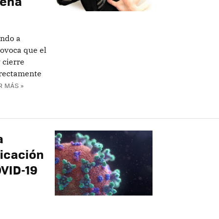
seña
ando a
ovoca que el
 cierre
irectamente
R MÁS »
a
licación
OVID-19