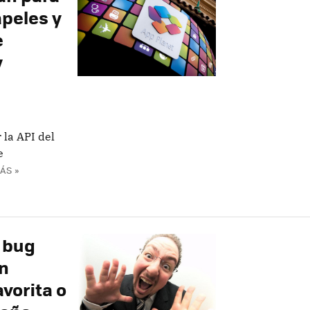
apeles y
e
y
 la API del
e
ÁS »
 bug
ón
avorita o