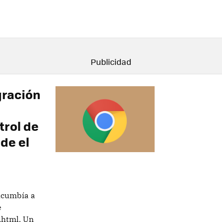
gración
trol de
de el
ucumbía a
e
.html. Un