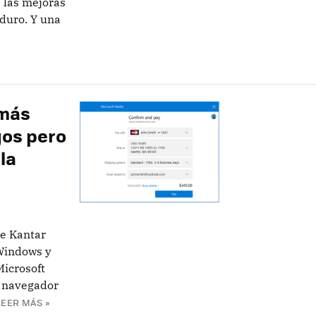
 las mejoras
duro. Y una
 más
gos pero
la
e Kantar
 Windows y
Microsoft
l navegador
LEER MÁS »