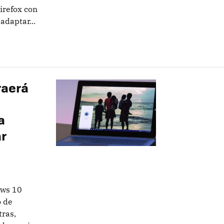
irefox con
adaptar...
raerá
a
ar
ows 10
o de
ras,