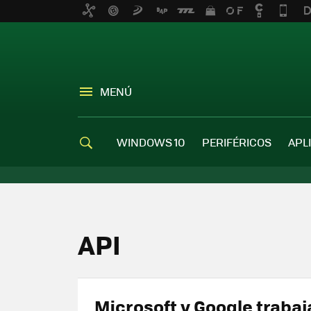
MENÚ
WINDOWS 10
PERIFÉRICOS
APL
API
Microsoft y Google trabaj