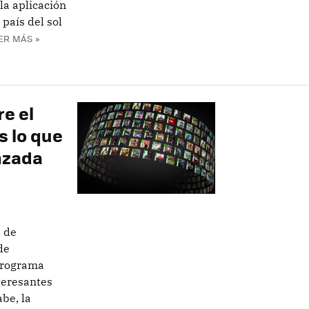
la aplicación
 país del sol
ER MÁS »
re el
s lo que
anzada
 de
de
 Programa
teresantes
be, la