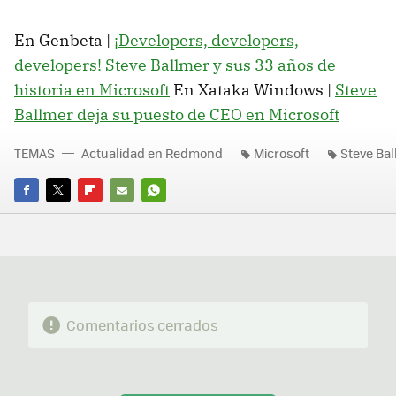
En Genbeta |
¡Developers, developers,
developers! Steve Ballmer y sus 33 años de
historia en Microsoft
En Xataka Windows |
Steve
Ballmer deja su puesto de CEO en Microsoft
TEMAS
Actualidad en Redmond
Microsoft
Steve Ba
FACEBOOK
TWITTER
FLIPBOARD
E-
WHATSAPP
MAIL
Comentarios cerrados