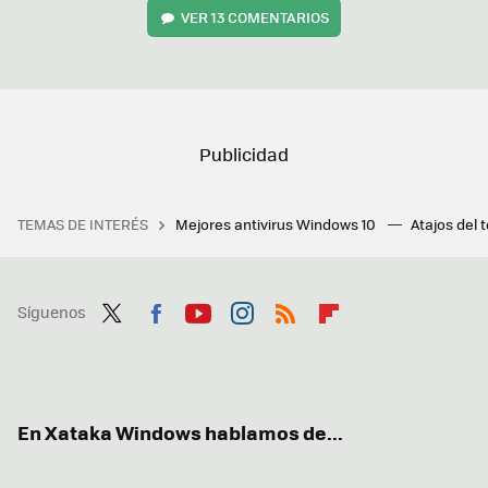
VER
13 COMENTARIOS
TEMAS DE INTERÉS
Mejores antivirus Windows 10
Atajos del 
Síguenos
Twit
Fac
You
Inst
RSS
Flip
ter
ebo
tub
agr
boa
ok
e
am
rd
En Xataka Windows hablamos de...