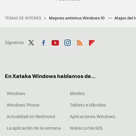
TEMAS DE INTERÉS
Mejores antivirus Windows 10
Atajos del 
Síguenos
Twit
Fac
You
Inst
RSS
Flip
ter
ebo
tub
agr
boa
ok
e
am
rd
En Xataka Windows hablamos de...
Windows
Móviles
Windows Phone
Tablets e Híbridos
Actualidad en Redmond
Aplicaciones Windows
La aplicación de la semana
Nokia Lumia 925