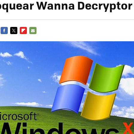
oquear Wanna Decryptor
FACEBOOK
TWITTER
FLIPBOARD
E-
MAIL