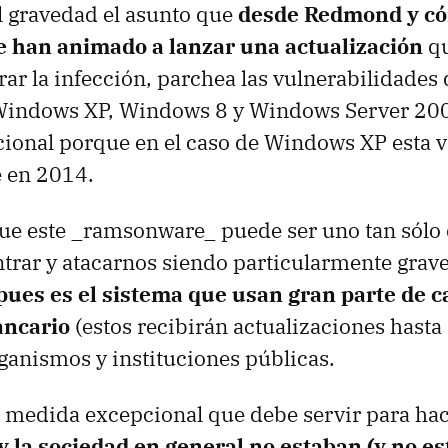
al gravedad el asunto que
desde Redmond y c
e han animado a lanzar una actualización
qu
rar la infección, parchea las vulnerabilidades 
Windows XP, Windows 8 y Windows Server 20
onal porque en el caso de Windows XP esta v
e en 2014.
que este _ramsonware_ puede ser uno tan sólo
trar y atacarnos siendo particularmente grave
ues es el sistema que usan gran parte de c
ancario
(estos recibirán actualizaciones hasta
ganismos y instituciones públicas.
a medida excepcional que debe servir para ha
y la sociedad en general no estaban (y no es