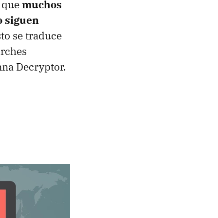
s que
muchos
o siguen
sto se traduce
arches
nna Decryptor.