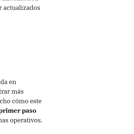
er actualizados
ada en
trar más
hecho cómo este
 primer paso
as operativos.