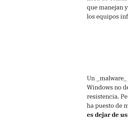
que manejan y p
los equipos in
Un _malware_ q
Windows no de
resistencia. P
ha puesto de m
es dejar de u