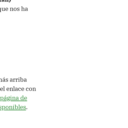
que nos ha
más arriba
el enlace con
página de
isponibles
.