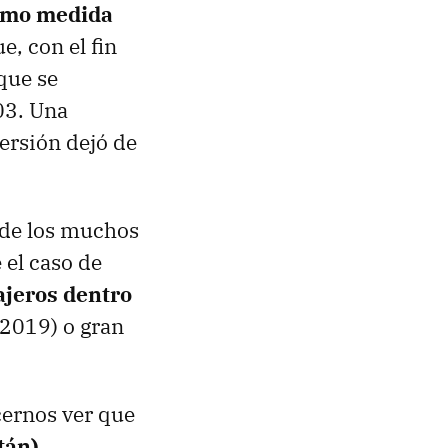
ómo medida
e, con el fin
que se
03. Una
ersión dejó de
 de los muchos
 el caso de
ajeros dentro
 2019) o gran
cernos ver que
tán)