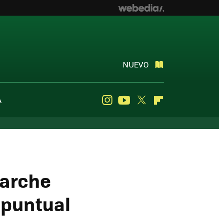
NUEVO
A
Instagram
Youtube
Twitter
Flipboard
parche
 puntual