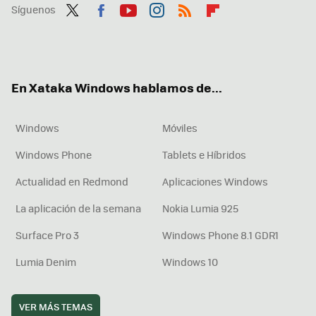
Síguenos
Twit
Fac
You
Inst
RSS
Flip
ter
ebo
tub
agr
boa
ok
e
am
rd
En Xataka Windows hablamos de...
Windows
Móviles
Windows Phone
Tablets e Híbridos
Actualidad en Redmond
Aplicaciones Windows
La aplicación de la semana
Nokia Lumia 925
Surface Pro 3
Windows Phone 8.1 GDR1
Lumia Denim
Windows 10
VER MÁS TEMAS