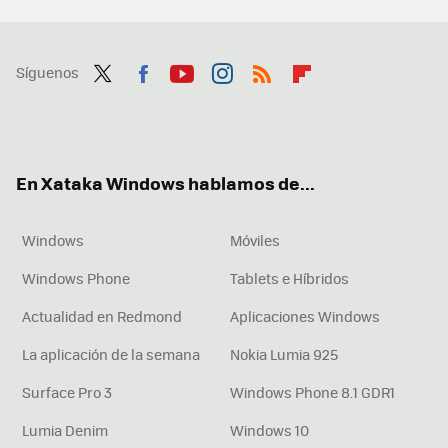
Síguenos
Twit
Fac
You
Inst
RSS
Flip
ter
ebo
tub
agr
boa
ok
e
am
rd
En Xataka Windows hablamos de...
Windows
Móviles
Windows Phone
Tablets e Híbridos
Actualidad en Redmond
Aplicaciones Windows
La aplicación de la semana
Nokia Lumia 925
Surface Pro 3
Windows Phone 8.1 GDR1
Lumia Denim
Windows 10