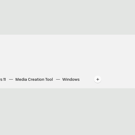
s 11
Media Creation Tool
Windows
indows
WhatsApp para ordenador