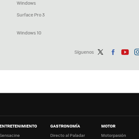
Windows
Surface Pro 3
Windows 10
Síguenos
Twit
Fac
You
In
ter
ebo
tub
ag
ok
e
a
ENTRETENIMIENTO
GASTRONOMÍA
MOTOR
Sensacine
Directo al Paladar
Motorpasión