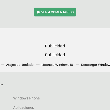
VER
4 COMENTARIOS
Atajos del teclado
Licencia Windows 10
Descargar Window
ué tarjeta gráfica tengo
Fórmulas Excel
DirectX
Fondos W
OneDrive
Nuevos Surface
..
Windows Phone
Aplicaciones