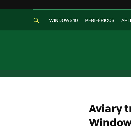
WINDOWS 10
PERIFÉRICOS
APL
Aviary 
Window