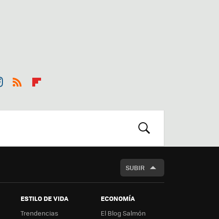
st
RSS
Flip
r
boa
m
rd
BUSCAR
SUBIR
ESTILO DE VIDA
ECONOMÍA
Trendencias
El Blog Salmón