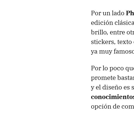
Por un lado
Ph
edición clásic
brillo, entre o
stickers, text
ya muy famosos
Por lo poco q
promete bastant
y el diseño es
conocimiento
opción de comp