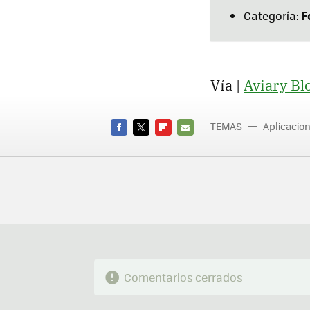
F
Categoría:
Vía |
Aviary Bl
TEMAS
Aplicacio
FACEBOOK
TWITTER
FLIPBOARD
E-
MAIL
Comentarios cerrados