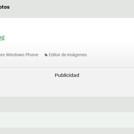
otos
og
nes Windows Phone
Editor de imágenes