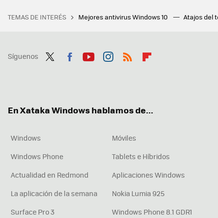
TEMAS DE INTERÉS
Mejores antivirus Windows 10
Atajos del 
Síguenos
Twit
Fac
You
Inst
RSS
Flip
ter
ebo
tub
agr
boa
ok
e
am
rd
En Xataka Windows hablamos de...
Windows
Móviles
Windows Phone
Tablets e Híbridos
Actualidad en Redmond
Aplicaciones Windows
La aplicación de la semana
Nokia Lumia 925
Surface Pro 3
Windows Phone 8.1 GDR1