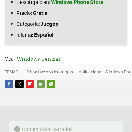
Windows Phone Store
Descárgalo en:
Gratis
Precio:
Juegos
Categoría:
Español
Idioma:
Via |
Windows Central
TEMAS
Xbox Live y videojuegos
Aplicaciones Windows Pho
FACEBOOK
TWITTER
FLIPBOARD
E-
WHATSAPP
MAIL
Comentarios cerrados