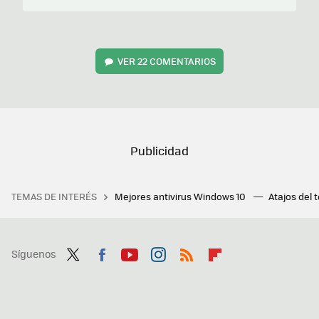
VER
22 COMENTARIOS
TEMAS DE INTERÉS
Mejores antivirus Windows 10
Atajos del 
Síguenos
Twit
Fac
You
Inst
RSS
Flip
ter
ebo
tub
agr
boa