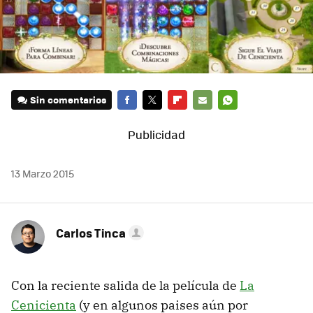
Sin comentarios
FACEBOOK
TWITTER
FLIPBOARD
E-
WHATSAPP
MAIL
13 Marzo 2015
Carlos Tinca
Con la reciente salida de la película de
La
Cenicienta
(y en algunos paises aún por