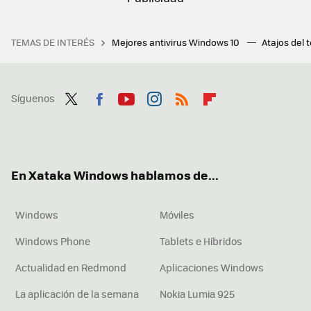
TEMAS DE INTERÉS
Mejores antivirus Windows 10
Atajos del 
Síguenos
Twit
Fac
You
Inst
RSS
Flip
ter
ebo
tub
agr
boa
ok
e
am
rd
En Xataka Windows hablamos de...
Windows
Móviles
Windows Phone
Tablets e Híbridos
Actualidad en Redmond
Aplicaciones Windows
La aplicación de la semana
Nokia Lumia 925