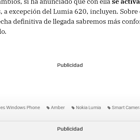
mbios, sí ha anunciado que con ella
se activ
s, a excepción del Lumia 620, incluyen. Sobre 
echa definitiva de llegada sabremos más conf
do.
nes Windows Phone
Amber
Nokia Lumia
Smart Camer