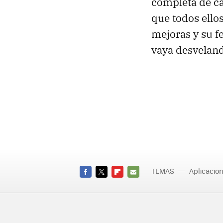
completa de ca
que todos ello
mejoras y su f
vaya desvelan
TEMAS
Aplicacio
FACEBOOK
TWITTER
FLIPBOARD
E-
MAIL