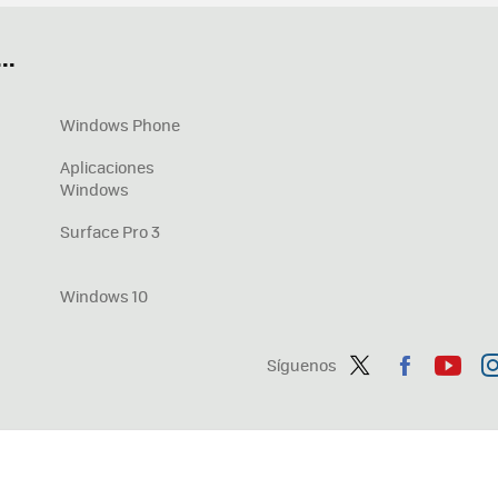
OneDrive
Nuevos Surface
..
Windows Phone
Aplicaciones
Windows
Surface Pro 3
Windows 10
Síguenos
Twit
Fac
You
In
ter
ebo
tub
ag
ok
e
a