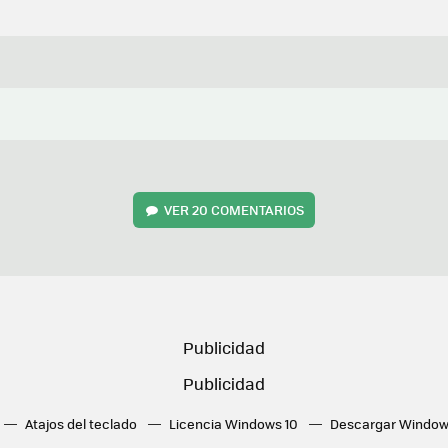
VER
20 COMENTARIOS
Atajos del teclado
Licencia Windows 10
Descargar Window
ué tarjeta gráfica tengo
Fórmulas Excel
DirectX
Fondos W