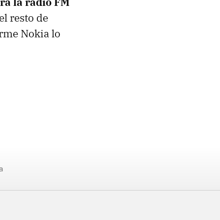
ará la radio FM
el resto de
orme Nokia lo
a