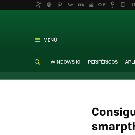
MENÚ
WINDOWS 10
PERIFÉRICOS
APL
Consigu
smarpth