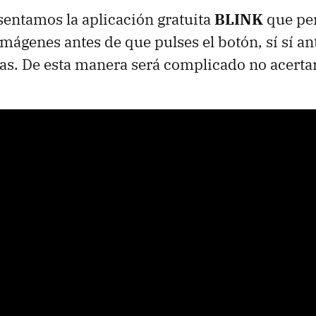
esentamos la aplicación gratuita
BLINK
que per
mágenes antes de que pulses el botón, sí sí ant
as. De esta manera será complicado no acertar