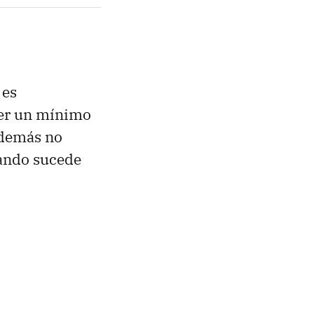
 es
ber un mínimo
 Además no
uando sucede