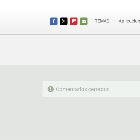
TEMAS
Aplicacio
FACEBOOK
TWITTER
FLIPBOARD
E-
MAIL
Comentarios cerrados