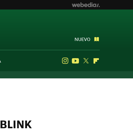
NUEVO
A
Instagram
Youtube
Twitter
Flipboard
 BLINK