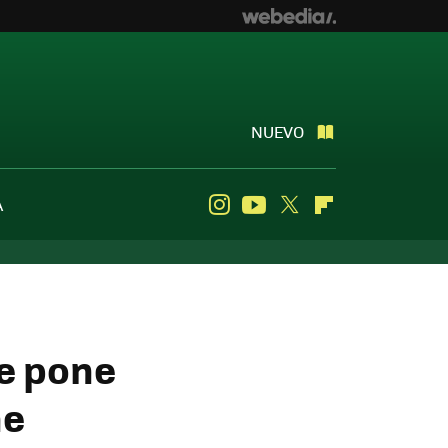
NUEVO
A
Instagram
Youtube
Twitter
Flipboard
ue pone
ne