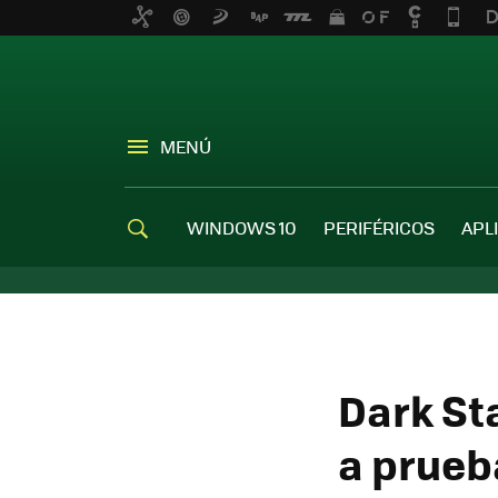
MENÚ
WINDOWS 10
PERIFÉRICOS
APL
Dark St
a prueb