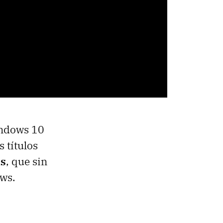
indows 10
 títulos
as
, que sin
ws.