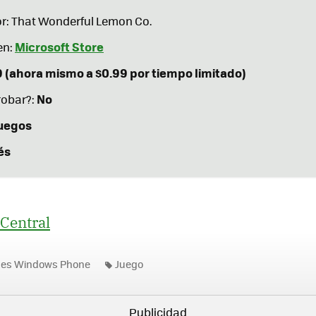
r: That Wonderful Lemon Co.
Microsoft Store
en:
9 (ahora mismo a $0.99 por tiempo limitado)
No
robar?:
uegos
és
Central
nes Windows Phone
Juego