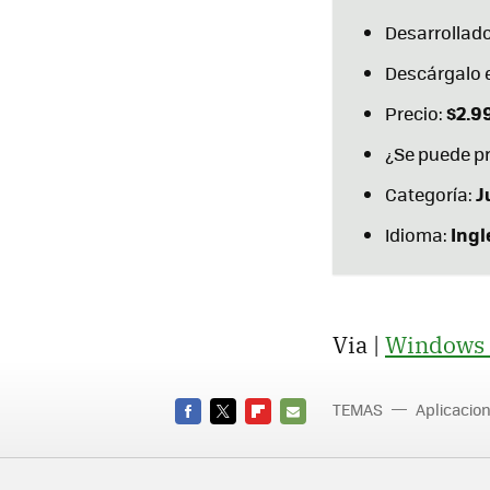
Desarrollado
Descárgalo 
$2.9
Precio:
¿Se puede p
J
Categoría:
Ingl
Idioma:
Via |
Windows 
TEMAS
Aplicacio
FACEBOOK
TWITTER
FLIPBOARD
E-
MAIL