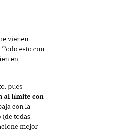
ue vienen
. Todo esto con
ien en
to, pues
al límite con
aja con la
 (de todas
uncione mejor