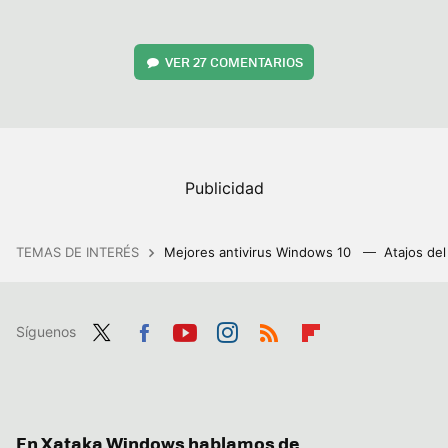
VER
27 COMENTARIOS
TEMAS DE INTERÉS
Mejores antivirus Windows 10
Atajos de
Síguenos
Twit
Fac
You
Inst
RSS
Flip
ter
ebo
tub
agr
boa
ok
e
am
rd
En Xataka Windows hablamos de...