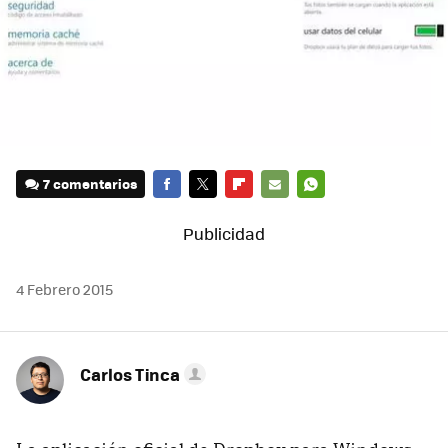
7 comentarios
FACEBOOK
TWITTER
FLIPBOARD
E-
WHATSAPP
MAIL
4 Febrero 2015
Carlos Tinca