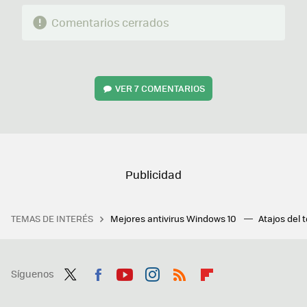
Comentarios cerrados
VER
7 COMENTARIOS
TEMAS DE INTERÉS
Mejores antivirus Windows 10
Atajos del 
Síguenos
Twit
Fac
You
Inst
RSS
Flip