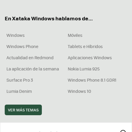
ter
ebo
tub
agr
boa
ok
e
am
rd
En Xataka Windows hablamos de...
Windows
Móviles
Windows Phone
Tablets e Híbridos
Actualidad en Redmond
Aplicaciones Windows
La aplicación de la semana
Nokia Lumia 925
Surface Pro 3
Windows Phone 8.1 GDR1
Lumia Denim
Windows 10
VER MÁS TEMAS