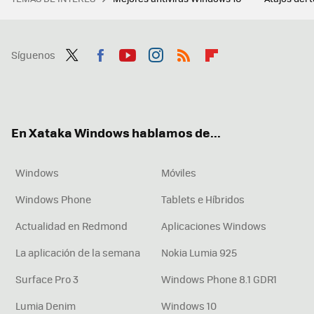
Síguenos
Twit
Fac
You
Inst
RSS
Flip
ter
ebo
tub
agr
boa
ok
e
am
rd
En Xataka Windows hablamos de...
Windows
Móviles
Windows Phone
Tablets e Híbridos
Actualidad en Redmond
Aplicaciones Windows
La aplicación de la semana
Nokia Lumia 925
Surface Pro 3
Windows Phone 8.1 GDR1
Lumia Denim
Windows 10