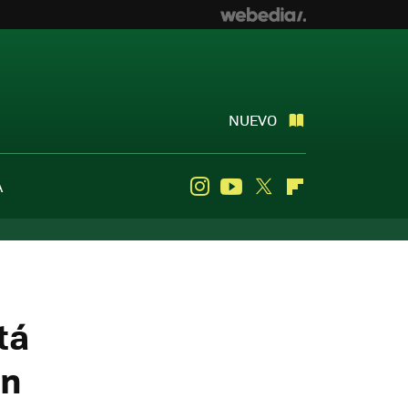
NUEVO
A
Instagram
Youtube
Twitter
Flipboard
tá
on