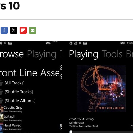
s 10
FACEBOOK
TWITTER
FLIPBOARD
E-
MAIL