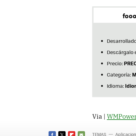
foo
Desarrollado
Descárgalo 
PREC
Precio:
M
Categoría:
Idi
Idioma:
Via |
WMPower
TEMAS
Aplicacio