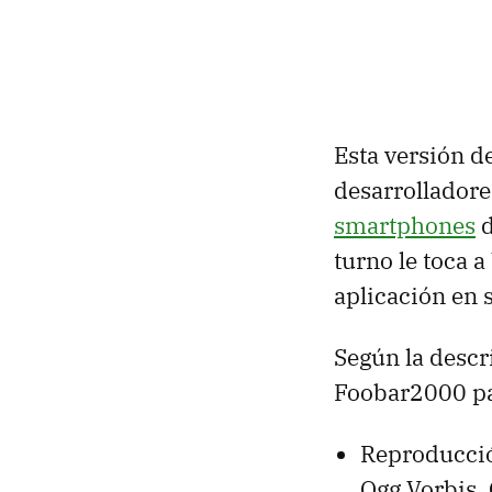
Esta versión d
desarrollador
smartphones
d
turno le toca 
aplicación en 
Según la descri
Foobar2000 pa
Reproducció
Ogg Vorbis,