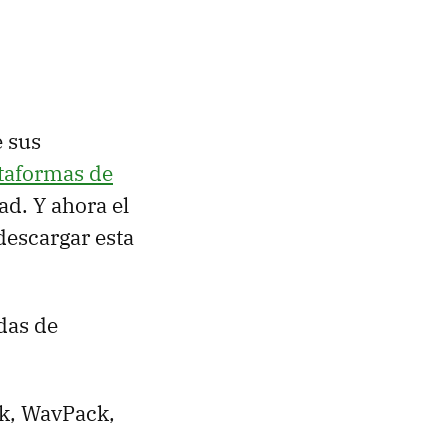
e sus
ataformas de
d. Y ahora el
descargar esta
adas de
k, WavPack,