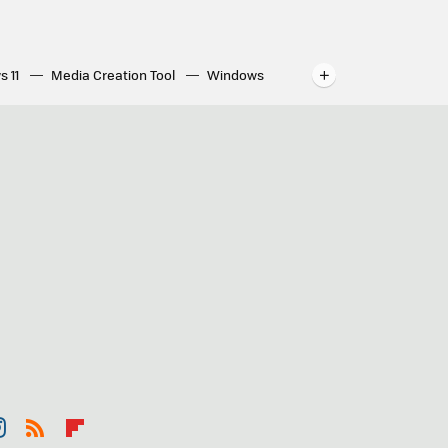
s 11
Media Creation Tool
Windows
indows
WhatsApp para ordenador