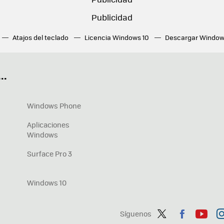
Atajos del teclado
Licencia Windows 10
Descargar Window
ué tarjeta gráfica tengo
Fórmulas Excel
DirectX
Fondos W
OneDrive
Nuevos Surface
..
Windows Phone
Aplicaciones
Windows
Surface Pro 3
Windows 10
Síguenos