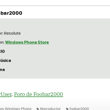
obar2000
r: Resolute
Windows Phone Store
en:
IO
úsica
oma
User
,
Foro de Foobar2000
nes Windows Phone
Reproductor
foobar2000