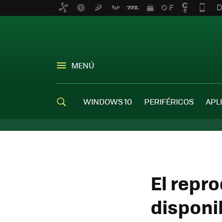
MENÚ
WINDOWS 10
PERIFÉRICOS
APL
El repr
disponi