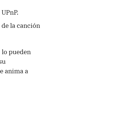
s UPnP.
de la canción
o lo pueden
su
se anima a