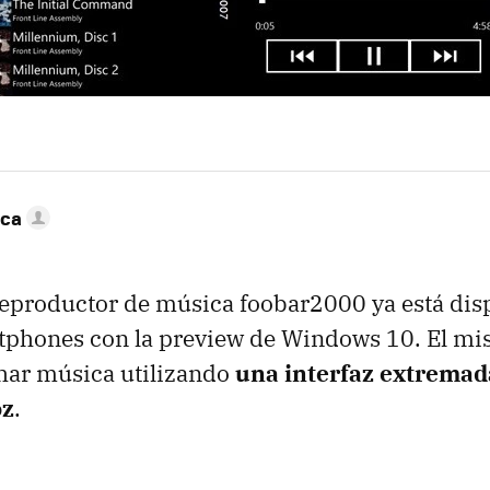
nca
reproductor de música foobar2000 ya está dis
rtphones con la preview de Windows 10. El m
har música utilizando
una interfaz extrema
oz
.