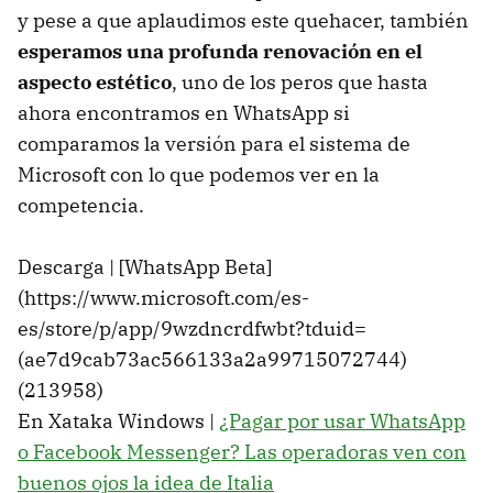
y pese a que aplaudimos este quehacer, también
esperamos una profunda renovación en el
aspecto estético
, uno de los peros que hasta
ahora encontramos en WhatsApp si
comparamos la versión para el sistema de
Microsoft con lo que podemos ver en la
competencia.
Descarga | [WhatsApp Beta]
(https://www.microsoft.com/es-
es/store/p/app/9wzdncrdfwbt?tduid=
(ae7d9cab73ac566133a2a99715072744)
(213958)
En Xataka Windows |
¿Pagar por usar WhatsApp
o Facebook Messenger? Las operadoras ven con
buenos ojos la idea de Italia