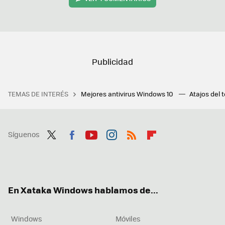
TEMAS DE INTERÉS
Mejores antivirus Windows 10
Atajos del 
Síguenos
Twit
Fac
You
Inst
RSS
Flip
ter
ebo
tub
agr
boa
ok
e
am
rd
En Xataka Windows hablamos de...
Windows
Móviles