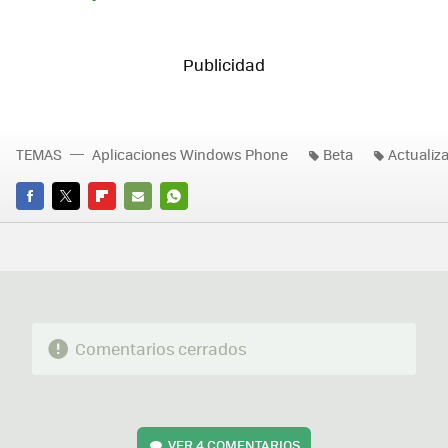
TEMAS
Aplicaciones Windows Phone
Beta
Actualiz
FACEBOOK
TWITTER
FLIPBOARD
E-
WHATSAPP
MAIL
Comentarios cerrados
VER
4 COMENTARIOS