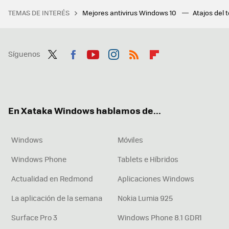
TEMAS DE INTERÉS
Mejores antivirus Windows 10
Atajos del 
Síguenos
Twit
Fac
You
Inst
RSS
Flip
ter
ebo
tub
agr
boa
ok
e
am
rd
En Xataka Windows hablamos de...
Windows
Móviles
Windows Phone
Tablets e Híbridos
Actualidad en Redmond
Aplicaciones Windows
La aplicación de la semana
Nokia Lumia 925
Surface Pro 3
Windows Phone 8.1 GDR1