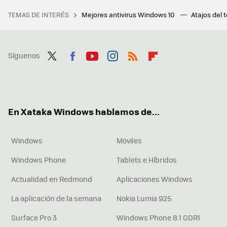
TEMAS DE INTERÉS
Mejores antivirus Windows 10
Atajos del 
Síguenos
Twit
Fac
You
Inst
RSS
Flip
ter
ebo
tub
agr
boa
ok
e
am
rd
En Xataka Windows hablamos de...
Windows
Móviles
Windows Phone
Tablets e Híbridos
Actualidad en Redmond
Aplicaciones Windows
La aplicación de la semana
Nokia Lumia 925
Surface Pro 3
Windows Phone 8.1 GDR1