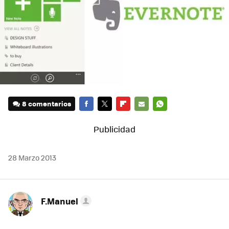
8 comentarios
FACEBOOK
TWITTER
FLIPBOARD
E-
WHATSAPP
MAIL
28 Marzo 2013
F.Manuel