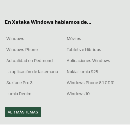
ter
ebo
tub
agr
boa
ok
e
am
rd
En Xataka Windows hablamos de...
Windows
Móviles
Windows Phone
Tablets e Híbridos
Actualidad en Redmond
Aplicaciones Windows
La aplicación de la semana
Nokia Lumia 925
Surface Pro 3
Windows Phone 8.1 GDR1
Lumia Denim
Windows 10
VER MÁS TEMAS