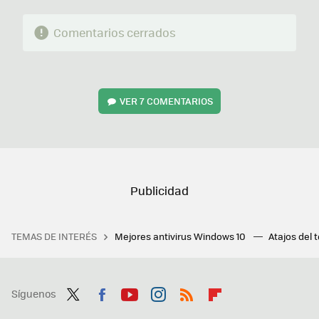
Comentarios cerrados
VER
7 COMENTARIOS
TEMAS DE INTERÉS
Mejores antivirus Windows 10
Atajos del 
Síguenos
Twit
Fac
You
Inst
RSS
Flip