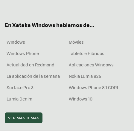
Twit
Fac
You
Inst
RSS
Flip
ter
ebo
tub
agr
boa
ok
e
am
rd
En Xataka Windows hablamos de...
Windows
Móviles
Windows Phone
Tablets e Híbridos
Actualidad en Redmond
Aplicaciones Windows
La aplicación de la semana
Nokia Lumia 925
Surface Pro 3
Windows Phone 8.1 GDR1
Lumia Denim
Windows 10
VER MÁS TEMAS