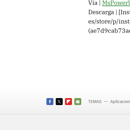
Vía |
MsPower
Descarga | [In
es/store/p/in
(ae7d9cab73
TEMAS
Aplicacio
BETA
FACEBOOK
TWITTER
FLIPBOARD
E-
MAIL