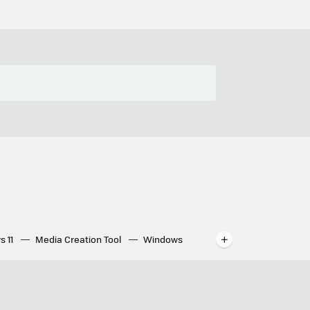
s 11
Media Creation Tool
Windows
indows
WhatsApp para ordenador