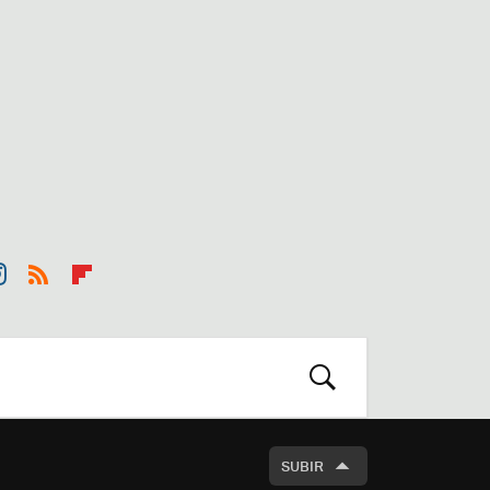
st
RSS
Flip
r
boa
m
rd
BUSCAR
SUBIR