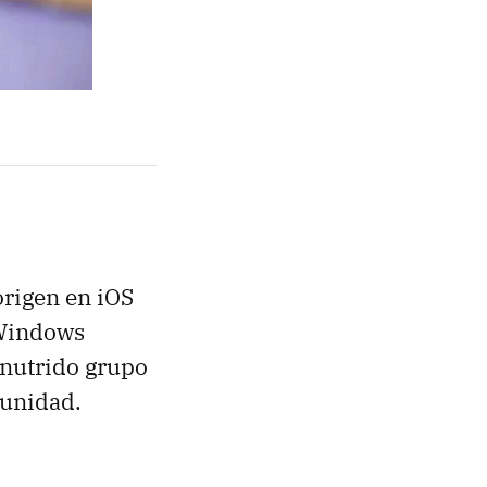
origen en iOS
 Windows
 nutrido grupo
munidad.