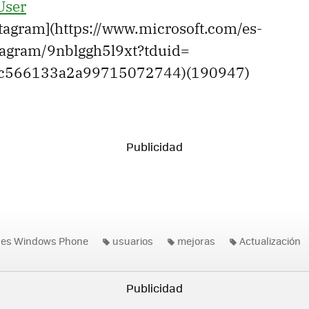
User
stagram](https://www.microsoft.com/es-
stagram/9nblggh5l9xt?tduid=
ac566133a2a99715072744)(190947)
nes Windows Phone
usuarios
mejoras
Actualización
Instagram