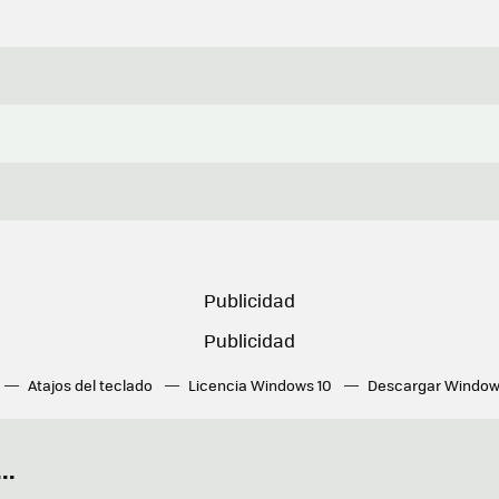
Atajos del teclado
Licencia Windows 10
Descargar Window
ué tarjeta gráfica tengo
Fórmulas Excel
DirectX
Fondos W
OneDrive
Nuevos Surface
..