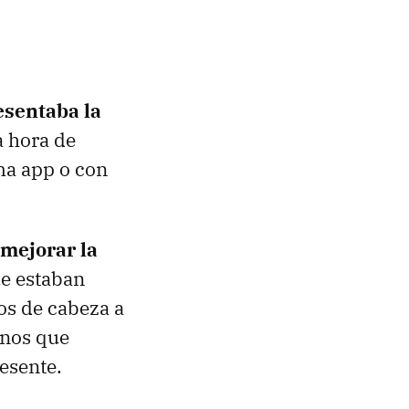
resentaba la
a hora de
ma app o con
mejorar la
e estaban
os de cabeza a
rnos que
resente.