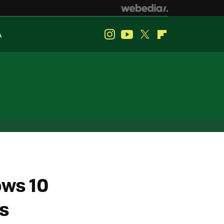
A
Instagram
Youtube
Twitter
Flipboard
ows 10
s