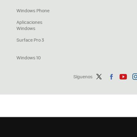
Windows Phone
Aplicaciones
Windows
Surface Pro 3
Windows 10
Síguenos
Twit
Fac
You
In
ter
ebo
tub
ag
ok
e
a